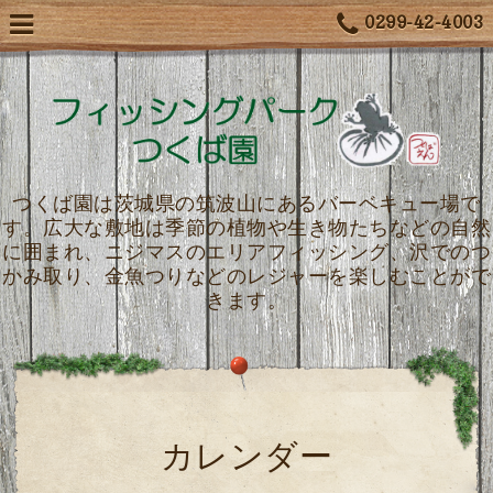
0299-42-4003
つくば園は茨城県の筑波山にあるバーベキュー場で
す。広大な敷地は季節の植物や生き物たちなどの自然
に囲まれ、ニジマスのエリアフィッシング、沢でのつ
かみ取り、金魚つりなどのレジャーを楽しむことがで
きます。
カレンダー