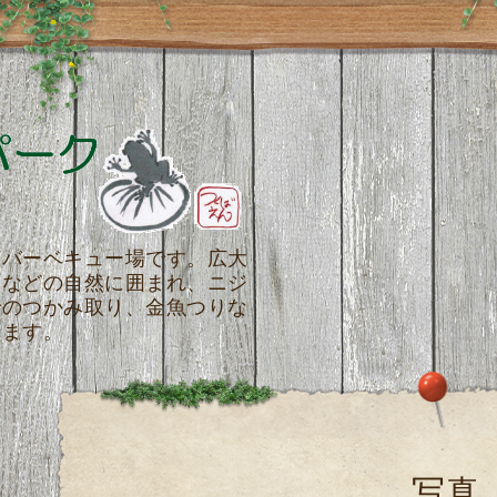
るバーベキュー場です。広大
ちなどの自然に囲まれ、ニジ
でのつかみ取り、金魚つりな
きます。
写真