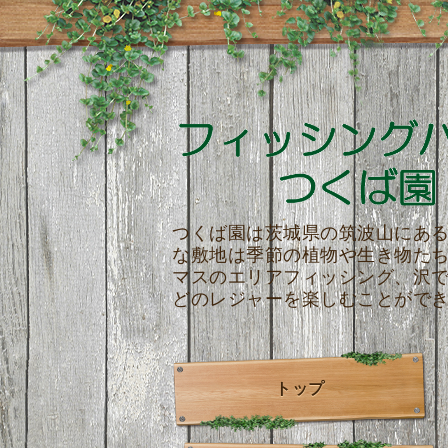
つくば園は茨城県の筑波山にあ
な敷地は季節の植物や生き物た
マスのエリアフィッシング、沢
どのレジャーを楽しむことがで
トップ