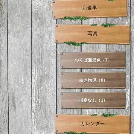
お食事
写真
つくば園景色（7）
生き物係（8）
指定なし（1）
カレンダー