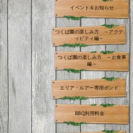
イベント＆お知らせ
つくば園の楽しみ方 ～アクテ
ィビティ編～
つくば園の楽しみ方 ～お食事
編～
エリア・ルアー専用ポンド
BBQ利用料金